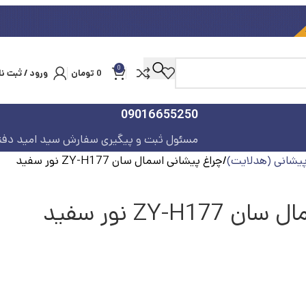
0
0
تومان
ورود / ثبت نا
09016655250
مسئول ثبت و پیگیری سفارش سید امید دفت
پیشانی (هدلایت)
چراغ پیشانی اسمال سان ZY-H177 نور سفید
ZY-H نور سفید