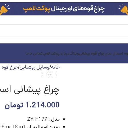
وه اسمال سان
چراغ قوه پیشانی
وبلاگ
درباره پوکت لامپ
تماس با ما
خانه
وسایل روشنایی
چراغ قوه 
چراغ پیشانی اسمال سان 177
1.214.000
تومان
مدل :
ZY-H177
برند :
اسمال سان | Small Sun