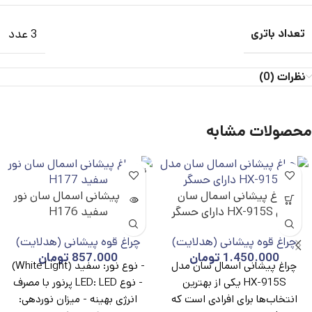
تعداد باتری
3 عدد
نظرات (0)
محصولات مشابه
ناموجو
د
چراغ پیشانی اسمال سان
چراغ پیشانی اسمال سان نور
مدل HX-915S دارای حسگر
سفید H176
چراغ قوه پیشانی (هدلایت)
چراغ قوه پیشانی (هدلایت)
1.450.000
تومان
857.000
تومان
چراغ پیشانی اسمال سان مدل
- نوع نور: سفید (White Light)
HX-915S یکی از بهترین
- نوع LED: LED پرنور با مصرف
انتخاب‌ها برای افرادی است که
انرژی بهینه - میزان نوردهی: