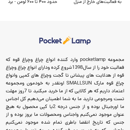
به فعالیت‌های خارج از منزل
حدود ۴۰۰ تا ۶۰۰ لومن - برد
مانند
نور: حدود ۱۰۰ تا ۱۵۰ متر -
حالت‌های نوردهی: - نور قوی -
نور متوسط - نور ضعیف -
حالت چشمک‌زن (SOS) - نوع
باتری: باتری لیتیومی شارژی -
مدت زمان شارژدهی: - حالت
قوی: ۳ تا ۴ ساعت - حالت
متوسط: ۵ تا ۶ ساعت - حالت
مجموعه pocketlamp وارد کننده انواع چراغ وچراغ قوه که
ضعیف: ۷ تا ۹ ساعت - بند:
فعالیت خود را از سال1398شروع کرده ودارای انواع چراغ وچراغ
کشی، قابل تنظیم و نرم - جنس
قوه از هدلایت های پیشانی تا گجت وچراغ های کمپی وانواع
بدنه: پلاستیک مقاوم +
چراغ قوه مارک SMALLSUN اونقدر به خودمون ومجموعه
قطعات تقویت‌شده - مقاومت:
اعتماد داریم که هر کالایی که از ما خرید میکنید تا 7روز مهلت
مقاوم در برابر رطوبت و پاشش
تست ومرجوعی دارید ما به شما اطمینان می‌دهیم کل اجناس
آب
ما اورجینال بوده و از جنس درجه 2یا کپی محصول به هیچ
عنوان موجود نمی‌کنیم واجناس ومحصولات ما بروز بوده و از
جنس که تاریخ انقضا باطری تمام شده موجود نمی‌کنیم