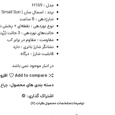
مدل : H169
برند : اسمال سان | Small Sun
شارژدهی : 8 ساعت
نوع نوردهی : نقطه‌ای + پخش نو
حالت‌های نوردهی : 3 حالت (پُرنور / بهینه / چشمک‌زن)
مقاومت : مقاوم در برابر آب
نشانگر شارژ باتری : دارد
قابلیت شارژ : درگاه
در انبار موجود نمی باشد
Add to compare
افزو
دسته بندی های محصول:
چراغ 
اشتراک گذاری:
توضیحات
مشخصات محصول
نظرات (0)