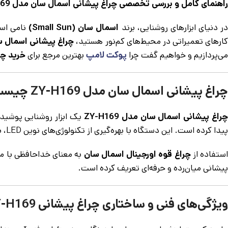
راهنمای کامل و بررسی تخصصی چراغ پیشانی اسمال سان مدل ZY-H169؛ همراه همیشگی شما در تاریکی
در دنیای ابزارهای روشنایی، برند
اسمال سان (Small Sun)
نامی است
کارهای تعمیراتی در محیط‌های کم‌نور هستید،
چراغ پیشانی اسمال سان م
می‌پردازیم و خواهیم گفت چرا
پوکت لامپ
بهترین مرجع برای
خرید چر
چراغ پیشانی اسمال سان مدل ZY-H169 چیست؟
راغ پیشانی اسمال سان مدل ZY-H169
پیدا کرده است. این دستگاه با بهره‌گیری از تکنولوژی‌های نوین LED، نوری متمرکز و در عین حال وسیع را فراهم می‌کند که دست‌های شما را برای انجام هر کاری آزاد می‌گذارد.
ستفاده از
چراغ قوه اورجینال اسمال سان
پیشانی میان‌رده و حرفه‌ای تعریف کرده است.
ویژگی‌های فنی و ساختاری چراغ پیشانی ZY-H169