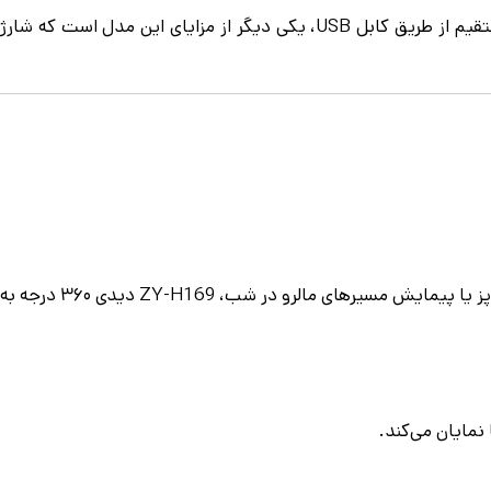
این چراغ پیشانی معمولاً از باتری‌های قابل شارژ لیتیومی (مانند سری ۱۸۶۵۰) استفاده می‌کند که طول عمر بالایی دارند. قابلیت شارژ مستقیم از طریق کابل USB، یکی دیگر از مزایای این مدل است که شارژ
که روی پیشانی نصب شود، حیاتی است. هنگام برپایی چادر، پخت و پز یا پیمایش مسیرهای مالرو در شب، ZY-H169 دیدی ۳۶۰ درجه به
 نمایان می‌کند.