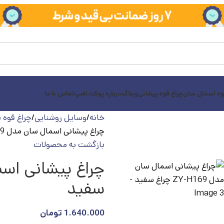
وه اسمال سان
چراغ قوه پیشانی
وبلاگ
درباره پوکت لامپ
تماس با ما
خانه
وسایل روشنایی
چراغ قوه 
چراغ پیشانی اسمال سان مدل ZY-H169 چراغ سفید
بازگشت به محصولات
سفید
1.640.000
تومان