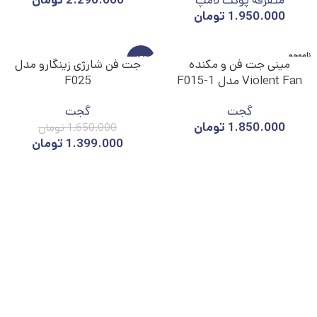
متفرقه پوکت لامپ
2.290.000
تومان
1.950.000
تومان
ناموجو
-15%
مینی جت فن و مکنده
جت فن شارژی زینگارو مدل
د
Violent Fan مدل F015-1
F025
ناموجو
د
گجت
گجت
1.850.000
تومان
1.650.000
تومان
1.399.000
تومان