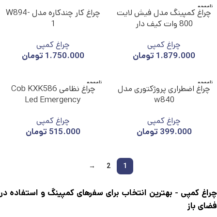
ناموجو
چراغ کمپینگ مدل فیش لایت
چراغ کار چندکاره مدل W894-
د
800 وات کیف دار
1
چراغ کمپی
چراغ کمپی
1.879.000
تومان
1.750.000
تومان
ناموجو
ناموجو
چراغ اضطراری پروژکتوری مدل
چراغ نظامی Cob KXK586
د
د
Led Emergency
w840
چراغ کمپی
چراغ کمپی
399.000
تومان
515.000
تومان
→
2
1
چراغ کمپی - بهترین انتخاب برای سفرهای کمپینگ و استفاده در
فضای باز