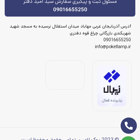
مسئول ثبت و پیگیری سفارش سید امید دفتر
09016655250
آدرس آذربایجان غربی مهاباد میدان استقلال نرسیده به مسجد شهید
شهریکندی بازرگانی چراغ قوه دفتری
09016655250
info@poketlamp.ir
© 2023 پوک لامپ، تمامی حقوق محفوظ است