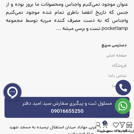
عنوان موجود نمی‌کنیم واجناس ومحصولات ما بروز بوده و از
جنس که تاریخ انقضا باطری تمام شده موجود نمی‌کنیم
واجناس که به دست مصرف کننده میریه توسط مجموعه
pocketlamp تست و برسی میشه ...
دسترسی سریع
صفحه اصلی
فروشگاه
تماس باما
درباره ما
مسئول ثبت و پیگیری سفارش سید امید دفتر
09016655250
0
آدرس آذربایجان غربی مهاباد میدان استقلال نرسیده به مسجد شهید
روشگاه
فیلترها
علاقه مندی
سبد خرید
حساب کاربری من
شهریکندی بازرگانی چراغ قوه دفتری