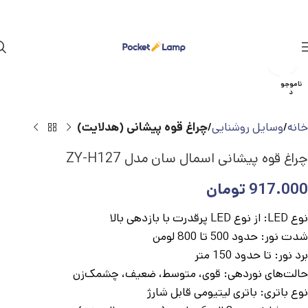
بزرگنمایی تصویر
ناموجو
د
خانه
وسایل روشنایی
چراغ قوه پیشانی (هدلایت)
چراغ قوه پیشانی اسمال سان مدل ZY-H127
917.000
تومان
نوع LED: از نوع LED پرقدرت با بازدهی بالا
شدت نور: حدود 500 تا 800 لومن
برد نور: تا حدود 150 متر
حالت‌های نوردهی: قوی، متوسط، ضعیف، چشمک‌زن
نوع باتری: باتری لیتیومی قابل شارژ