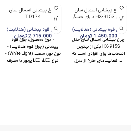
چراغ پیشانی اسمال سان
چراغ پیشانی اسمال سان
مدل HX-915S دارای حسگر
TD174
چراغ قوه پیشانی (هدلایت)
چراغ قوه پیشانی (هدلایت)
1.450.000
تومان
2.715.000
تومان
چراغ پیشانی اسمال سان مدل
- نوع محصول: چراغ قوه
HX-915S یکی از بهترین
پیشانی (چراغ قوه هدلایت) -
انتخاب‌ها برای افرادی است که
نوع نور: سفید (White Light) -
به فعالیت‌های خارج از منزل
نوع LED :LED پرنور با مصرف
مانند
بهینه - میزان نوردهی: حدود
۳۵۰ تا ۵۰۰ لومن - برد نور:
حدود ۸۰ تا ۱۲۰ متر - حالت‌های
نوردهی: نور قوی، نور متوسط،
نور ضعیف، حالت چشمک‌زن
(SOS) - نوع باتری: باتری
لیتیومی شارژی - مدت زمان
شارژدهی: - حالت قوی: ۳ تا ۴
ساعت - حالت متوسط: ۵ تا ۶
ساعت - حالت ضعیف: ۷ تا ۸