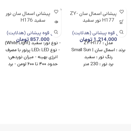
ناموجو
چراغ پیشانی اسمال سان ZY-
چراغ پیشانی اسمال سان نور
د
H177 نور سفید
سفید H176
چراغ قوه پیشانی (هدلایت)
چراغ قوه پیشانی (هدلایت)
1.214.000
تومان
857.000
تومان
مدل :
ZY-H177
- نوع نور: سفید (White Light)
برند :
اسمال سان | Small Sun
- نوع LED: LED پرنور با مصرف
رنگ نور :
سفید
انرژی بهینه - میزان نوردهی:
برد نور :
230 متر
حدود ۴۰۰ تا ۶۰۰ لومن - برد
قدرت روشنایی :
1200 لومن
نور: حدود ۱۰۰ تا ۱۵۰ متر -
ظرفیت باتری :
3500
حالت‌های نوردهی: - نور قوی -
میلی‌آمپر‌ساعت
نور متوسط - نور ضعیف -
مدت زمان شارژدهی :
4 تا 10
حالت چشمک‌زن (SOS) - نوع
ساعت
باتری: باتری لیتیومی شارژی -
قابلیت زوم :
ندارد
مدت زمان شارژدهی: - حالت
قابلیت ضد آب :
دارد
قوی: ۳ تا ۴ ساعت - حالت
متوسط: ۵ تا ۶ ساعت - حالت
ضعیف: ۷ تا ۹ ساعت - بند: