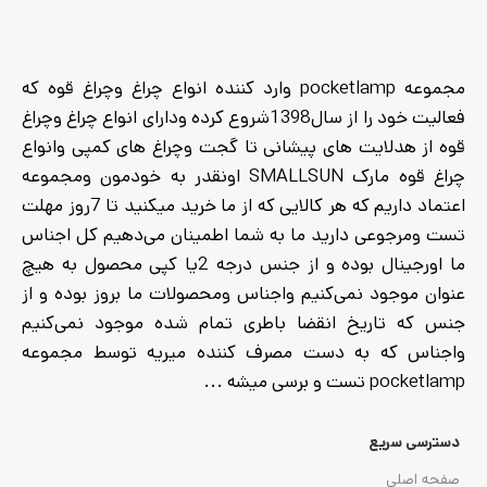
کشی، قابل تنظیم و نرم - جنس
بدنه: پلاستیک مقاوم +
قطعات تقویت‌شده - مقاومت:
مجموعه pocketlamp وارد کننده انواع چراغ وچراغ قوه که
مقاوم در برابر رطوبت و پاشش
آب
فعالیت خود را از سال1398شروع کرده ودارای انواع چراغ وچراغ
قوه از هدلایت های پیشانی تا گجت وچراغ های کمپی وانواع
چراغ قوه مارک SMALLSUN اونقدر به خودمون ومجموعه
اعتماد داریم که هر کالایی که از ما خرید میکنید تا 7روز مهلت
تست ومرجوعی دارید ما به شما اطمینان می‌دهیم کل اجناس
ما اورجینال بوده و از جنس درجه 2یا کپی محصول به هیچ
عنوان موجود نمی‌کنیم واجناس ومحصولات ما بروز بوده و از
جنس که تاریخ انقضا باطری تمام شده موجود نمی‌کنیم
واجناس که به دست مصرف کننده میریه توسط مجموعه
pocketlamp تست و برسی میشه ...
دسترسی سریع
صفحه اصلی