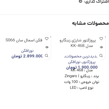
اشتراک گذاری:
محصولات مشابه
ناموجو
ناموجو
چراغ پروژکتور شارژی زینگارو
نور افکن اسمال سان S066
د
د
مدل KK-468
نورافکن
جدیدترین محصولات
,
2.899.000
تومان
پروژکتور
,
نورافکن
1.900.000
تومان
مدل :
KK-468
برند :
زینگارو | Zingaro
توان خروجی :
100 وات
نوع لامپ :
LED
نوع باتری :
لیتیوم یونی
21700
تعداد باتری :
3 عدد