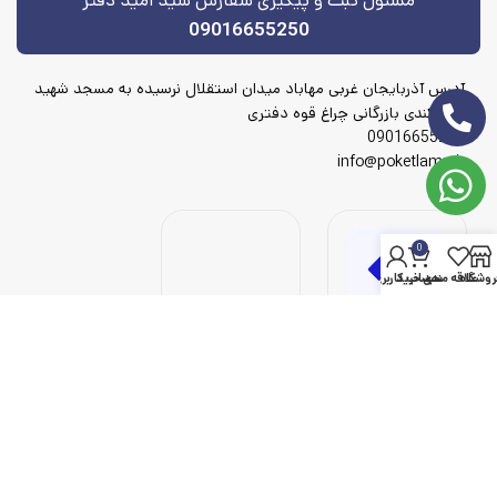
مسئول ثبت و پیگیری سفارش سید امید دفتر
09016655250
آدرس آذربایجان غربی مهاباد میدان استقلال نرسیده به مسجد شهید
شهریکندی بازرگانی چراغ قوه دفتری
09016655250
info@poketlamp.ir
0
روشگاه
علاقه مندی
سبد خرید
حساب کاربری من
© 2023 پوک لامپ، تمامی حقوق محفوظ است