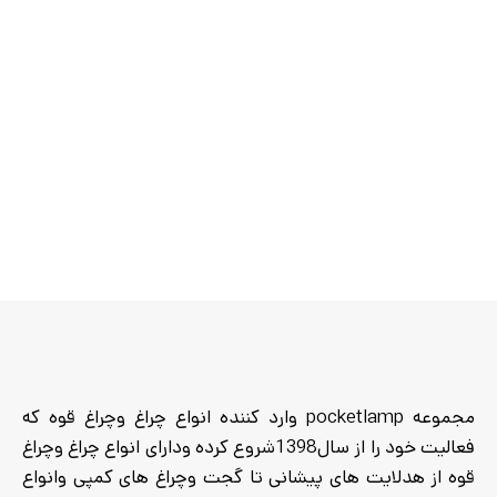
ظرفیت باتری :
15000 میلی‌آمپر
ساعت (3×5000)
برد روشنایی :
100 متر
مدت زمان نوردهی :
10 تا 50
ساعت
حالات نوردهی :
قوی، متوسط،
ضعیف، فلاش، کم‌نور بی‌نهایت
وزن :
700 گرم
ابعاد :
22 × 15 × 5 سانتی‌متر
نحوه حمل :
دستی و آویزی
مجموعه pocketlamp وارد کننده انواع چراغ وچراغ قوه که
فعالیت خود را از سال1398شروع کرده ودارای انواع چراغ وچراغ
قوه از هدلایت های پیشانی تا گجت وچراغ های کمپی وانواع