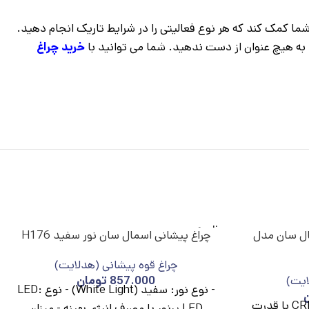
ک، نوردهی قوی، عمر باتری طولانی و قابلیت شارژ مجدد، چراغ پیشانی اسمال سان H96، می‌تواند به شما کمک کند که هر نوع فعالیتی را در شرایط تاریک انجام دهید.
خرید چراغ
ناموج
ال سان مدل
چراغ پیشانی اسمال سان نور سفید H176
ود
چراغ قوه پیشانی (هدلایت)
ایت)
857.000
تومان
- نوع نور: سفید (White Light) - نوع LED:
نوع LED: از نوع CREE XML-T6 با قدرت
LED پرنور با مصرف انرژی بهینه - میزان