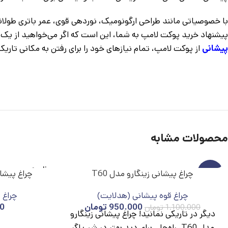
پیشنهاد خرید پوکت لامپ به شما، این است که اگر می‌خواهید از یک ابزار روشنایی حرفه‌ای استفاد
پیشانی
از پوکت لامپ، تمام نیازهای خود را برای رفتن به مکانی تاریک
محصولات مشابه
ناموج
-14%
چراغ پیشانی زینگارو مدل T60
چراغ پیشان
ود
چراغ قوه پیشانی (هدلایت)
چراغ 
ناموج
ود
950.000
تومان
0
1.100.000
تومان
دیگر در تاریکی نمانید! چراغ پیشانی زینگارو
مدل T60، راه‌حلی برای دید بهتر در شب اگر