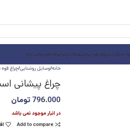
وه اسمال سان
چراغ قوه پیشانی
وبلاگ
درباره پوکت لامپ
تماس با ما
خانه
وسایل روشنایی
چراغ قوه 
چراغ پیشانی اسما
796.000
تومان
در انبار موجود نمی باشد
Add to compare
اف