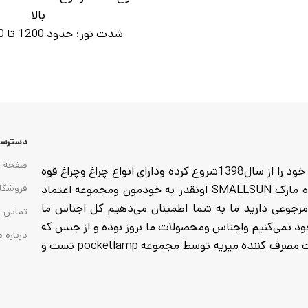
بالا
شدت نور: حدود 1200 تا 1500 لومن
برد نور در حالت زوم: تا 300 متر
حالت‌های نوردهی: قوی، متو
چشمک زن، SOS
نوع باتری: باتری لیتیومی ق
مدت شار
دسترسی
حالت نور
صفحه ا
مجموعه pocketlamp وارد کننده انواع چراغ وچراغ قوه که فعالیت خود را از سال1398شروع کرده ودارای انواع چراغ وچراغ قوه
از هدلایت های پیشانی تا گجت وچراغ های کمپی وانواع چراغ قوه مارک SMALLSUN اونقدر به خودمون ومجموعه اعتماد
فروشگا
ا خرید میکنید تا 7روز مهلت تست ومرجوعی دارید ما به شما اطمینان می‌دهیم کل اجناس ما
تماس ب
 به هیچ عنوان موجود نمی‌کنیم واجناس ومحصولات ما بروز بوده و از جنس که
درباره م
تاریخ انقضا باطری تمام شده موجود نمی‌کنیم واجناس که به دست مصرف کننده میریه توسط مجموعه pocketlamp تست و