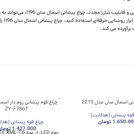
با خصوصیاتی مانند طراحی ارگونومی
ه کنید، چراغ پیشانی اسمال سان H96 را به هیچ عنوان از دست ندهید. شما می توانید با
 برآورده می کتد.
ناموج
ی اسمال سان مدل 2210
چراغ قوه پیشانی زوم دار اسم
ود
ZY-F786T
قوه پیشانی (هدلایت)
1.650.00
تومان
چراغ قوه پیشانی (هدل
1.427.000
تومان