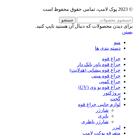
© 2023 پوک لامپ، تمامی حقوق محفوظ است
جستجو
برای دیدن محصولات که دنبال آن هستید تایپ کنید.
بستن
منو
دسته بندی ها
چراغ قوه
چراغ قوه پاور بانک دار
چراغ قوه پیشانی (هدلایت)
چراغ قوه مینی
چراغ کمپی
چراغ قوه یو وی (UV)
پروژکتور
گجت
لوازم جانبی چراغ قوه
شارژر
باتری
شارژر باطری
لیزر
متفرقه پوکت لامپ