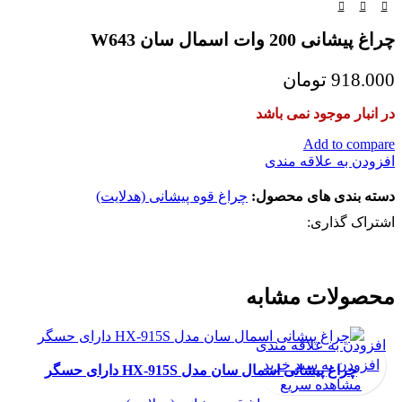
چراغ پیشانی 200 وات اسمال سان W643
918.000
تومان
در انبار موجود نمی باشد
Add to compare
افزودن به علاقه مندی
دسته بندی های محصول:
چراغ قوه پیشانی (هدلایت)
اشتراک گذاری:
محصولات مشابه
افزودن به علاقه مندی
افزودن به سبد خرید
چراغ پیشانی اسمال سان مدل HX-915S دارای حسگر
مشاهده سریع