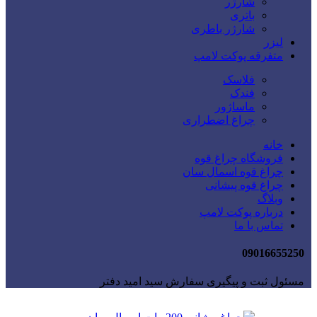
شارژر
باتری
شارژر باطری
لیزر
متفرقه پوکت لامپ
فلاسک
فندک
ماساژور
چراغ اضطراری
خانه
فروشگاه چراغ قوه
چراغ قوه اسمال سان
چراغ قوه پیشانی
وبلاگ
درباره پوکت لامپ
تماس با ما
09016655250
مسئول ثبت و پیگیری سفارش سید امید دفتر