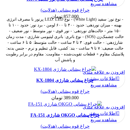
مشاهده سریع
چراغ قوه پیشانی (هدلایت)
857.000
تومان
- نوع نور: سفید (White Light) - نوع LED: LED پرنور با مصرف انرژی
بهینه - میزان نوردهی: حدود ۴۰۰ تا ۶۰۰ لومن - برد نور: حدود ۱۰۰ تا
۱۵۰ متر - حالت‌های نوردهی: - نور قوی - نور متوسط - نور ضعیف -
حالت چشمک‌زن (SOS) - نوع باتری: باتری لیتیومی شارژی - مدت زمان
شارژدهی: - حالت قوی: ۳ تا ۴ ساعت - حالت متوسط: ۵ تا ۶ ساعت -
حالت ضعیف: ۷ تا ۹ ساعت - بند: کشی، قابل تنظیم و نرم - جنس بدنه:
پلاستیک مقاوم + قطعات تقویت‌شده - مقاومت: مقاوم در برابر رطوبت
و پاشش آب
افزودن به علاقه مندی
ناموجود
اطلاعات بیشتر
چراغ پیشانی شارژی KX-1804
مشاهده سریع
چراغ قوه پیشانی (هدلایت)
389.000
تومان
افزودن به علاقه مندی
-29%
اطلاعات بیشتر
چراغ پیشانی OKGO شارژی FA-151
مشاهده سریع
ناموجود
چراغ قوه پیشانی (هدلایت)