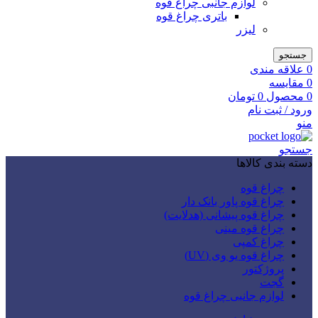
لوازم جانبی چراغ قوه
باتری چراغ قوه
لیزر
جستجو
0
علاقه مندی
0
مقایسه
0
محصول
0
تومان
ورود / ثبت نام
منو
جستجو
دسته بندی کالاها
چراغ قوه
چراغ قوه پاور بانک دار
چراغ قوه پیشانی (هدلایت)
چراغ قوه مینی
چراغ کمپی
چراغ قوه یو وی (UV)
پروژکتور
گجت
لوازم جانبی چراغ قوه