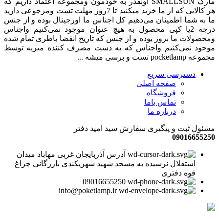
مارک SMALLSUN اونقدر به خودمون ومجموعه اعتماد داریم که
هر کالایی که از ما خرید میکنید تا 7روز مهلت تست ومرجوعی دارید
ما به شما اطمینان می‌دهیم کل اجناس ما اورجینال بوده و از جنس
درجه 2یا کپی محصول به هیچ عنوان موجود نمی‌کنیم واجناس
ومحصولات ما بروز بوده و از جنس که تاریخ انقضا باطری تمام شده
موجود نمی‌کنیم واجناس که به دست مصرف کننده میریه توسط
مجموعه pocketlamp تست و برسی میشه ...
دسترسی سریع
صفحه اصلی
فروشگاه
تماس باما
درباره ما
مسئول ثبت و پیگیری سفارش سید امید دفتر
09016655250
آدرس آذربایجان غربی مهاباد میدان
استقلال نرسیده به مسجد شهید شهریکندی بازرگانی چراغ
قوه دفتری
09016655250
info@poketlamp.ir