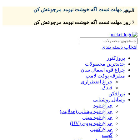
7 روز مهلت تست اگه خوشت نیومد مرجوعش کن
ناموجود
7 روز مهلت تست اگه خوشت نیومد مرجوعش کن
انتخاب دسته بندی
پروژکتور
جدیدترین محصولات
چراغ قوه اسمال سان
متفرقه پوکت لامپ
چراغ اضطراری
فندک
نورافکن
وسایل روشنایی
چراغ قوه
چراغ قوه پیشانی (هدلایت)
چراغ قوه مینی
چراغ قوه یووی (UV)
چراغ کمپی
گجت