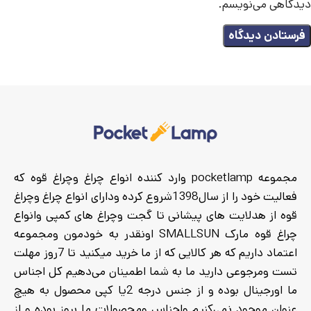
دیدگاهی می‌نویسم.
مجموعه pocketlamp وارد کننده انواع چراغ وچراغ قوه که
فعالیت خود را از سال1398شروع کرده ودارای انواع چراغ وچراغ
قوه از هدلایت های پیشانی تا گجت وچراغ های کمپی وانواع
چراغ قوه مارک SMALLSUN اونقدر به خودمون ومجموعه
اعتماد داریم که هر کالایی که از ما خرید میکنید تا 7روز مهلت
تست ومرجوعی دارید ما به شما اطمینان می‌دهیم کل اجناس
ما اورجینال بوده و از جنس درجه 2یا کپی محصول به هیچ
عنوان موجود نمی‌کنیم واجناس ومحصولات ما بروز بوده و از