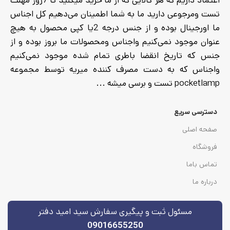
اعتماد داریم که هر کالایی که از ما خرید میکنید تا 7روز مهلت
تست ومرجوعی دارید ما به شما اطمینان می‌دهیم کل اجناس
ما اورجینال بوده و از جنس درجه 2یا کپی محصول به هیچ
عنوان موجود نمی‌کنیم واجناس ومحصولات ما بروز بوده و از
جنس که تاریخ انقضا باطری تمام شده موجود نمی‌کنیم
واجناس که به دست مصرف کننده میریه توسط مجموعه
pocketlamp تست و برسی میشه ...
دسترسی سریع
صفحه اصلی
فروشگاه
تماس باما
درباره ما
مسئول ثبت و پیگیری سفارش سید امید دفتر
09016655250