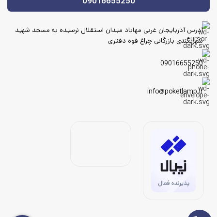
09016655250
آدرس آذربایجان غربی مهاباد میدان استقلال نرسیده به مسجد شهید
شهریکندی بازرگانی چراغ قوه دفتری
09016655250
info@poketlamp.ir