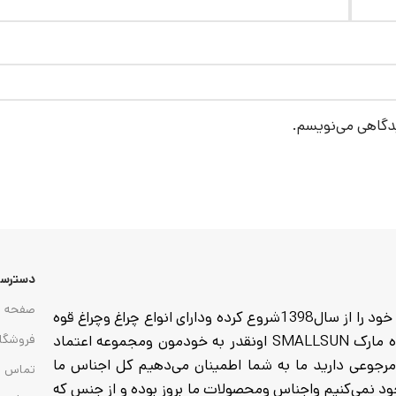
یدگاهی می‌نویسم.
دسترسی
صفحه ا
مجموعه pocketlamp وارد کننده انواع چراغ وچراغ قوه که فعالیت خود را از سال1398شروع کرده ودارای انواع چراغ وچراغ قوه
از هدلایت های پیشانی تا گجت وچراغ های کمپی وانواع چراغ قوه مارک SMALLSUN اونقدر به خودمون ومجموعه اعتماد
فروشگا
ا خرید میکنید تا 7روز مهلت تست ومرجوعی دارید ما به شما اطمینان می‌دهیم کل اجناس ما
تماس ب
 به هیچ عنوان موجود نمی‌کنیم واجناس ومحصولات ما بروز بوده و از جنس که