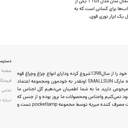
چراغ قوه اسمال سان مدل T103 یکی از
اب‌ها برای کسانی است که به
ل یک ابزار نوری قوی،
دسترسی
صفحه ا
مجموعه pocketlamp وارد کننده انواع چراغ وچراغ قوه که فعالیت خود را از سال1398شروع کرده ودارای انواع چراغ وچراغ قوه
از هدلایت های پیشانی تا گجت وچراغ های کمپی وانواع چراغ قوه مارک SMALLSUN اونقدر به خودمون ومجموعه اعتماد
فروشگا
ا خرید میکنید تا 7روز مهلت تست ومرجوعی دارید ما به شما اطمینان می‌دهیم کل اجناس ما
تماس ب
 به هیچ عنوان موجود نمی‌کنیم واجناس ومحصولات ما بروز بوده و از جنس که
درباره م
تاریخ انقضا باطری تمام شده موجود نمی‌کنیم واجناس که به دست مصرف کننده میریه توسط مجموعه pocketlamp تست و