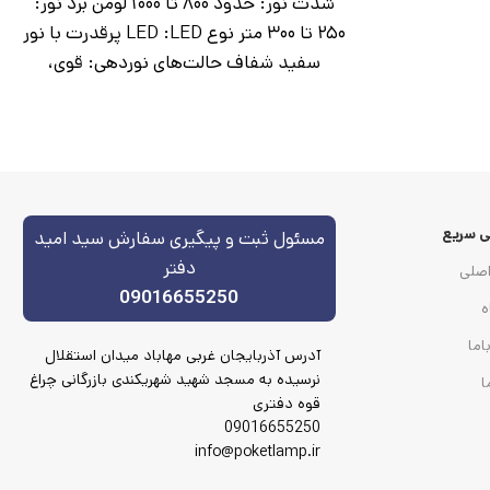
شدت نور: حدود ۸۰۰ تا ۱۰۰۰ لومن برد نور:
۲۵۰ تا ۳۰۰ متر نوع LED :LED پرقدرت با نور
سفید شفاف حالت‌های نوردهی: قوی،
متوسط، ضعیف، چشمک‌زن SOS مدت
شارژدهی: ۳–۴ ساعت در حالت قوی، تا ۸
ساعت در حالت ضعیف نوع باتری: لیتیومی
شارژی 18650 روش شارژ: کابل USB جنس
بدنه: آلومینیوم مقاوم مقاومت: مقاوم در
 سریع
مسئول ثبت و پیگیری سفارش سید امید
برابر پاشش آب و ضربه
دفتر
صلی
09016655250
ه
اما
آدرس آذربایجان غربی مهاباد میدان استقلال
نرسیده به مسجد شهید شهریکندی بازرگانی چراغ
ا
قوه دفتری
09016655250
info@poketlamp.ir