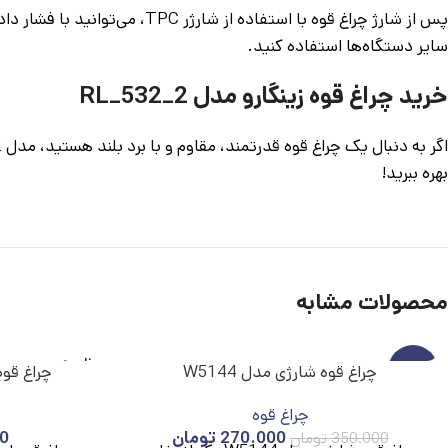
سایر دستگاه‌ها استفاده کنید.
خرید چراغ قوه زینگارو مدل RL_532_2
بهره ببرید!
محصولات مشابه
ناموج
-23%
چراغ قوه شارژی مدل W5144
چراغ قوه
ود
چراغ قوه
ناموج
ود
270.000
تومان
0
350.000
تومان