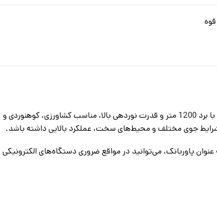
قوه
چراغ قوه زینگارو مدل RL_532_2 یک گزینه فوق‌العاده برای افرادی است که به یک منبع نور قوی، با برد بالا و دوام عالی نیاز دارند. این مدل با برد 1200 متر و قدرت نوردهی بالا، مناسب کشاورزی، کوهنوردی و
ر شرایط جوی مختلف و محیط‌های سخت، عملکرد بالایی داشته باشد.
غ قوه مجهز به باطری قدرتمند 15000 میلی‌آمپر است که شارژدهی طولانی‌مدتی را ارائه می‌دهد. همچنین، با داشتن خروجی USB به عنوان پاوربانک، می‌توانید در مواقع ضروری دستگاه‌های الکترونیکی