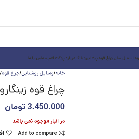
وه اسمال سان
چراغ قوه پیشانی
وبلاگ
درباره پوکت لامپ
تماس با ما
خانه
وسایل روشنایی
چراغ قوه
چراغ قوه زینگارو مدل 2
3.450.000
تومان
در انبار موجود نمی باشد
Add to compare
اف