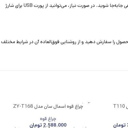
پس از شارژ چراغ قوه با استفاده از شارژر TPC، می‌توانید با فشار دادن دکمه روشن/خاموش، آن را فعال کنید و بین 4 حالت مختلف نوردهی جابه‌جا شوید. در صورت نیاز، می‌توانید از پورت USB برای شارژ
رو انتخابی عالی خواهد بود. همین حالا این محصول را سفارش دهید و از روشنایی فوق‌العاده آن در شرایط مختلف
ناموج
T
چراغ قوه اسمال سان مدل ZY-T168
ود
چراغ قوه
تومان
2.588.000
تومان