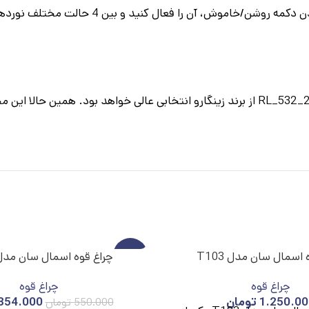
اگر به دنبال یک چراغ قوه قدرتمند، مقاوم و با برد بلند هستید، مدل RL_532_2 از برند زینگا
 اسمال سان مدل T103
-36%
چراغ قوه اسمال سان مدل 110
چراغ قوه
چراغ قوه
ناموج
ود
1.250.00
تومان
354.000
550.000
تومان