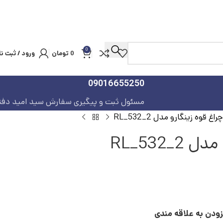
0
0
تومان
ورود / ثبت نا
09016655250
مسئول ثبت و پیگیری سفارش سید امید دفت
چراغ قوه زینگارو مدل RL_532_2
RL_532_
زودن به علاقه مندی