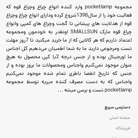
مجموعه pocketlamp وارد کننده انواع چراغ وچراغ قوه که
فعالیت خود را از سال1398شروع کرده ودارای انواع چراغ وچراغ
قوه از هدلایت های پیشانی تا گجت وچراغ های کمپی وانواع
چراغ قوه مارک SMALLSUN اونقدر به خودمون ومجموعه
اعتماد داریم که هر کالایی که از ما خرید میکنید تا 7روز مهلت
تست ومرجوعی دارید ما به شما اطمینان می‌دهیم کل اجناس
ما اورجینال بوده و از جنس درجه 2یا کپی محصول به هیچ
عنوان موجود نمی‌کنیم واجناس ومحصولات ما بروز بوده و از
جنس که تاریخ انقضا باطری تمام شده موجود نمی‌کنیم
واجناس که به دست مصرف کننده میریه توسط مجموعه
pocketlamp تست و برسی میشه ...
دسترسی سریع
صفحه اصلی
فروشگاه