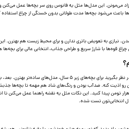
د می‌مونن. این مدل‌ها مثل یه فانوس روی سر بچه‌ها عمل می‌کنن و نو
ن‌ها باعث می‌شود بچه‌ها مدت طولانی بدون خستگی از چراغ استفاده ک
ی USB-C تو سال ۲۰۲۵ حسابی پرطرفدار شدن. نیازی به تعویض باتری ندارن و برای محیط زیست هم بهتر
راغ قوه‌ها با شارژ سریع و طراحی جذاب، انتخابی عالی برای بچه‌ها 
؟
برای بچه‌ها یه کم دقت می‌خواد. اول، سن بچه رو در نظر بگیرید برای بچه‌های زیر ۵ سال، مدل‌های
مکنه چشمشون رو اذیت کنه. ضدآب بودن و رنگ‌های شاد هم مهمه تا بچه‌ها ج
 فراموش نکنید؛ تو پوکت لامپ می‌تونید مدل‌های باکیفیت از ۲۰۰ هزار تومن پیدا کنید. این نکات مثل یه نقشه راهنما عمل می‌کن
ل انتخابی‌تون تست شده.
هشون یاد بدید که نور رو به چشم خودشون یا بقیه نتابونن. همیشه ی