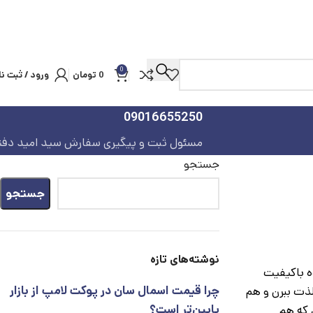
0
0
تومان
ورود / ثبت نا
09016655250
مسئول ثبت و پیگیری سفارش سید امید دفت
جستجو
جستجو
نوشته‌های تازه
وه باکیفیت
چرا قیمت اسمال سان در پوکت لامپ از بازار
لذت ببرن و هم
پایین‌تر است؟
ومدن که هم