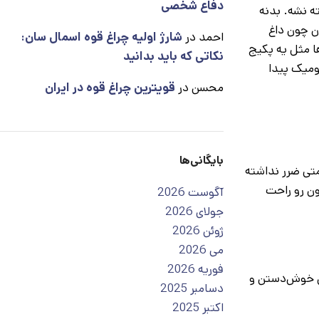
دفاع شخصی
ه نشه. بدنه
هم حرف اول رو می‌زنه؛ لامپ‌های LED کم‌مصرف بهترن چون داغ
احمد
در
شارژ اولیه چراغ قوه اسمال سان:
یژگی‌ها مثل یه پکیج
نکاتی که باید بدانید
نومیک پیدا
محسن
در
قویترین چراغ قوه در ایران
بایگانی‌ها
مثل پلاستیک بدون BPA ساخته بشه که برای سلامتی ضرر نداشته
تون رو راحت
آگوست 2026
جولای 2026
ژوئن 2026
می 2026
فوریه 2026
ب‌بازی خوش‌دستن و
دسامبر 2025
اکتبر 2025