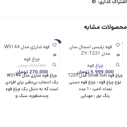
اشتراک گذاری:
محصولات مشابه
ناموجو
-23%
چراغ قوه پلیسی اسمال سان
چراغ قوه شارژی مدل W5144
د
مدل ZY-T231
ناموجو
چراغ قوه
د
چراغ قوه
350.000
تومان
5.999.000
تومان
270.000
تومان
چراغ قوه Small Sun مدل T231
چراغ قوه شارژی مدل W5144
نوع چراغ قوه :
چراغ قوه دستی
یک انتخاب بی‌نظیر برای افرادی
تعداد لامپ :
1 عدد
است که به دنبال یک چراغ قوه
رنگ نور :
مهتابی
چندمنظوره، سبک و
میزان روشنایی :
6000لومن
برد نور :
900 متر
نوع باتری :
لیتیومی
حالت نوردهی :
3 حالت