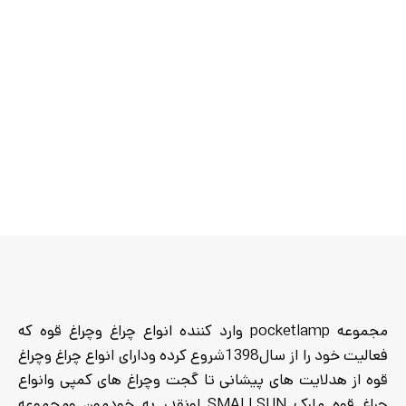
جنس بدنه :
اومینیوم
قابلیت ضداب و ضد ضربه
:
دارد
مجموعه pocketlamp وارد کننده انواع چراغ وچراغ قوه که
فعالیت خود را از سال1398شروع کرده ودارای انواع چراغ وچراغ
قوه از هدلایت های پیشانی تا گجت وچراغ های کمپی وانواع
چراغ قوه مارک SMALLSUN اونقدر به خودمون ومجموعه