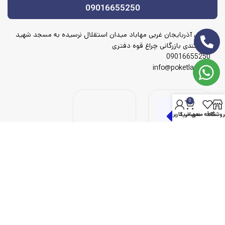
09016655250
آدرس آذربایجان غربی مهاباد میدان استقلال نرسیده به مسجد شهید
شهریکندی بازرگانی چراغ قوه دفتری
09016655250
info@poketlamp.ir
0
روشگاه
علاقه مندی
سبد خرید
حساب کاربری من
© 2023 پوک لامپ، تمامی حقوق محفوظ است