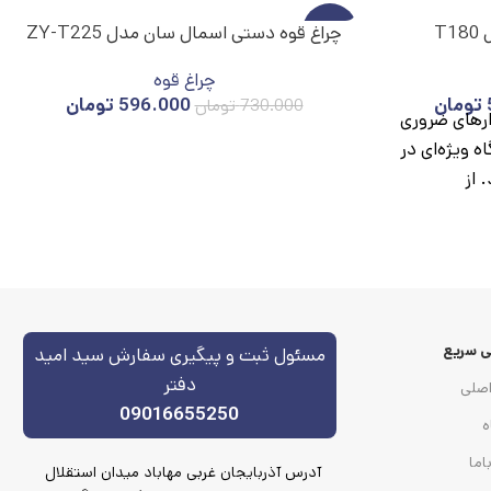
T
-18%
چراغ قوه دستی اسمال سان مدل ZY-T225
چراغ قوه
ناموج
ود
تومان
596.000
تومان
730.000
تومان
زارهای ضروری
ه ویژه‌ای در
 از
 سریع
مسئول ثبت و پیگیری سفارش سید امید
دفتر
صلی
09016655250
ه
اما
آدرس آذربایجان غربی مهاباد میدان استقلال