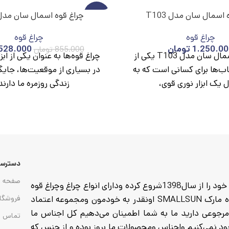
 اسمال سان مدل T103
-38%
چراغ قوه اسمال سان مدل 180
چراغ قوه
چراغ قوه
ناموج
ود
1.250.00
تومان
528.000
855.000
تومان
چراغ قوه اسمال سان مدل T103 یکی از
چراغ قوه‌ها به عنوان یکی از اب
اب‌ها برای کسانی است که به
در بسیاری از موقعیت‌ها، جایگا
ل یک ابزار نوری قوی،
زندگی روزمره ما دارند.
دسترسی
صفحه ا
مجموعه pocketlamp وارد کننده انواع چراغ وچراغ قوه که فعالیت خود را از سال1398شروع کرده ودارای انواع چراغ وچراغ قوه
از هدلایت های پیشانی تا گجت وچراغ های کمپی وانواع چراغ قوه مارک SMALLSUN اونقدر به خودمون ومجموعه اعتماد
فروشگا
ا خرید میکنید تا 7روز مهلت تست ومرجوعی دارید ما به شما اطمینان می‌دهیم کل اجناس ما
تماس ب
 به هیچ عنوان موجود نمی‌کنیم واجناس ومحصولات ما بروز بوده و از جنس که