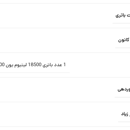
 باتری
کانون
1 عدد باتری 18500 لیتیوم یون 2400 میلی آمپر
وردهی
زیاد