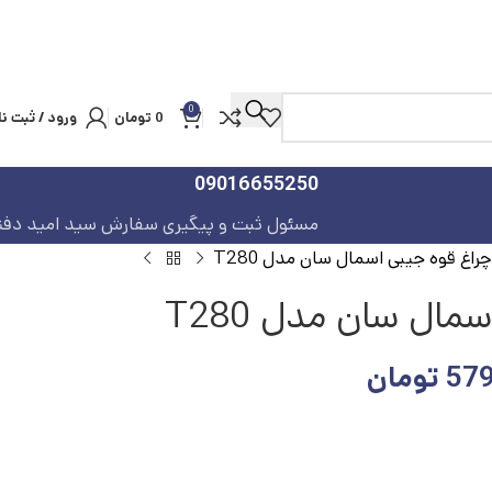
0
0
تومان
ورود / ثبت نا
09016655250
مسئول ثبت و پیگیری سفارش سید امید دفت
چراغ قوه جیبی اسمال سان مدل T280
مال سان مدل T280
579
تومان