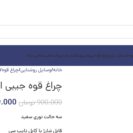
وه اسمال سان
چراغ قوه پیشانی
وبلاگ
درباره پوکت لامپ
تماس با ما
خانه
وسایل روشنایی
چراغ قوه
چراغ قوه جیبی اس
.000
900.000
تومان
سه حالت نوری سفید
قابل شارژ با کابل تایپ سی