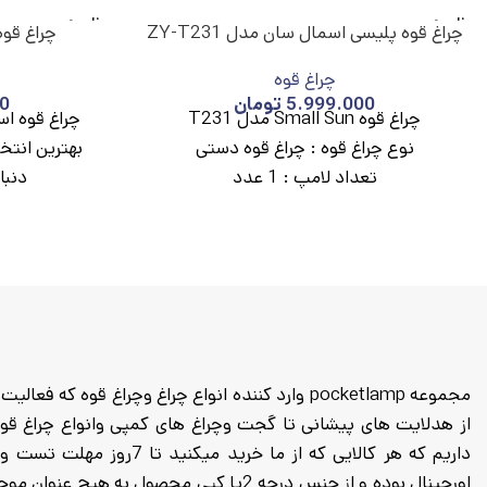
ناموج
ناموج
چراغ قوه پلیسی اسمال سان مدل ZY-T231
چراغ قوه
ود
ود
چراغ قوه
5.999.000
تومان
0
چراغ قوه Small Sun مدل T231
نوع چراغ قوه :
چراغ قوه دستی
بهترین انتخ
تعداد لامپ :
1 عدد
دنبا
رنگ نور :
مهتابی
میزان روشنایی :
6000لومن
برد نور :
900 متر
نوع باتری :
لیتیومی
حالت نوردهی :
3 حالت
جنس بدنه :
اومینیوم
قابلیت ضداب و ضد ضربه :
دارد
داریم که هر کالایی که از م
اورجینال بوده و از جنس درجه 2یا کپی محصول