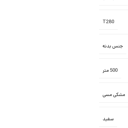
T280
جنس بدنه
500 متر
مشکی مسی
سفید