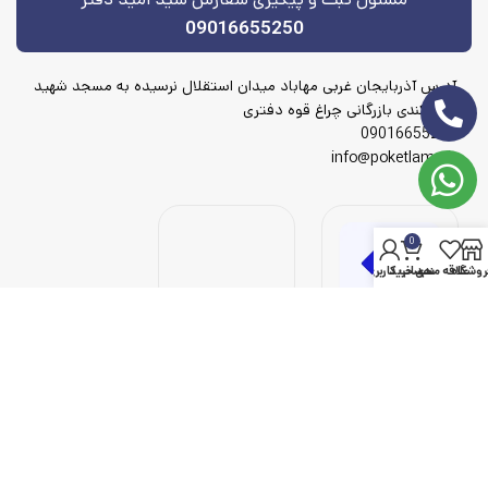
09016655250
آدرس آذربایجان غربی مهاباد میدان استقلال نرسیده به مسجد شهید
شهریکندی بازرگانی چراغ قوه دفتری
09016655250
info@poketlamp.ir
0
روشگاه
علاقه مندی
سبد خرید
حساب کاربری من
© 2023 پوک لامپ، تمامی حقوق محفوظ است