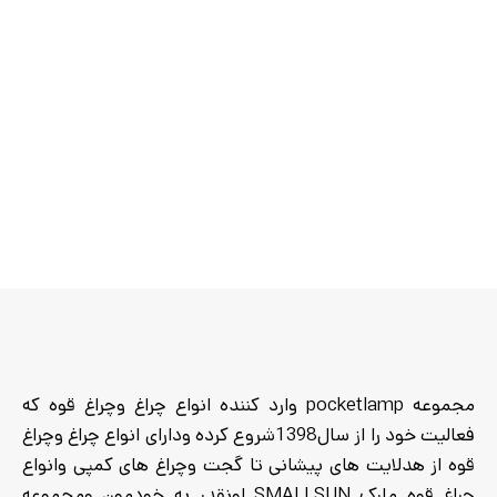
جنس بدنه :
اومینیوم
قابلیت ضداب و ضد ضربه
:
دارد
مجموعه pocketlamp وارد کننده انواع چراغ وچراغ قوه که
فعالیت خود را از سال1398شروع کرده ودارای انواع چراغ وچراغ
قوه از هدلایت های پیشانی تا گجت وچراغ های کمپی وانواع
چراغ قوه مارک SMALLSUN اونقدر به خودمون ومجموعه