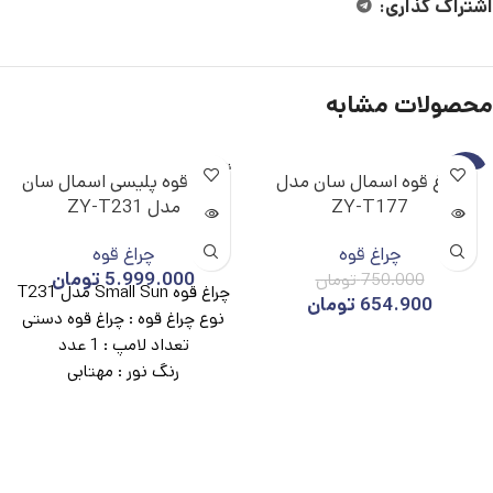
اشتراک گذاری:
محصولات مشابه
ناموجو
-13%
چراغ قوه اسمال سان مدل
چراغ قوه پلیسی اسمال سان
د
ZY-T177
مدل ZY-T231
ناموجو
د
چراغ قوه
چراغ قوه
5.999.000
تومان
750.000
تومان
چراغ قوه Small Sun مدل T231
654.900
تومان
نوع چراغ قوه :
چراغ قوه دستی
تعداد لامپ :
1 عدد
رنگ نور :
مهتابی
میزان روشنایی :
6000لومن
برد نور :
900 متر
نوع باتری :
لیتیومی
حالت نوردهی :
3 حالت