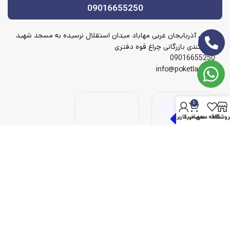
09016655250
آدرس آذربایجان غربی مهاباد میدان استقلال نرسیده به مسجد شهید
شهریکندی بازرگانی چراغ قوه دفتری
09016655250
info@poketlamp.ir
0
روشگاه
علاقه مندی
سبد خرید
حساب کاربری من
© 2023 پوک لامپ، تمامی حقوق محفوظ است