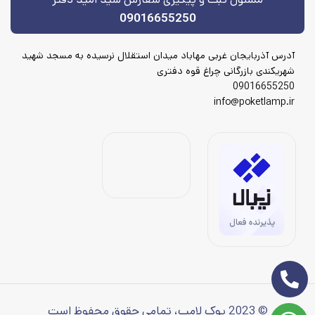
09016655250
آدرس آذربایجان غربی مهاباد میدان استقلال نرسیده به مسجد شهید
شهریکندی بازرگانی چراغ قوه دفتری
09016655250
info@poketlamp.ir
© 2023 پوک لامپ، تمامی حقوق محفوظ است