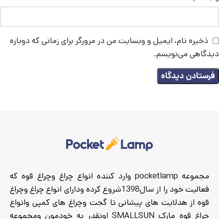
ذخیره نام، ایمیل و وبسایت من در مرورگر برای زمانی که دوباره
دیدگاهی می‌نویسم.
مجموعه pocketlamp وارد کننده انواع چراغ وچراغ قوه که
فعالیت خود را از سال1398شروع کرده ودارای انواع چراغ وچراغ
قوه از هدلایت های پیشانی تا گجت وچراغ های کمپی وانواع
چراغ قوه مارک SMALLSUN اونقدر به خودمون ومجموعه