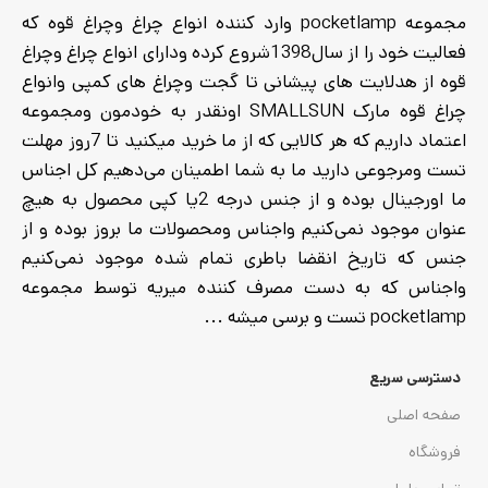
مجموعه pocketlamp وارد کننده انواع چراغ وچراغ قوه که
فعالیت خود را از سال1398شروع کرده ودارای انواع چراغ وچراغ
قوه از هدلایت های پیشانی تا گجت وچراغ های کمپی وانواع
چراغ قوه مارک SMALLSUN اونقدر به خودمون ومجموعه
اعتماد داریم که هر کالایی که از ما خرید میکنید تا 7روز مهلت
تست ومرجوعی دارید ما به شما اطمینان می‌دهیم کل اجناس
ما اورجینال بوده و از جنس درجه 2یا کپی محصول به هیچ
عنوان موجود نمی‌کنیم واجناس ومحصولات ما بروز بوده و از
جنس که تاریخ انقضا باطری تمام شده موجود نمی‌کنیم
واجناس که به دست مصرف کننده میریه توسط مجموعه
pocketlamp تست و برسی میشه ...
دسترسی سریع
صفحه اصلی
فروشگاه