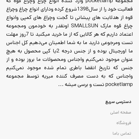
مجموعه pocketlamp وارد کننده انواع چراغ وچراغ قوه که
فعالیت خود را از سال1398شروع کرده ودارای انواع چراغ وچراغ
قوه از هدلایت های پیشانی تا گجت وچراغ های کمپی وانواع
چراغ قوه مارک SMALLSUN اونقدر به خودمون ومجموعه
اعتماد داریم که هر کالایی که از ما خرید میکنید تا 7روز مهلت
تست ومرجوعی دارید ما به شما اطمینان می‌دهیم کل اجناس
ما اورجینال بوده و از جنس درجه 2یا کپی محصول به هیچ
عنوان موجود نمی‌کنیم واجناس ومحصولات ما بروز بوده و از
جنس که تاریخ انقضا باطری تمام شده موجود نمی‌کنیم
واجناس که به دست مصرف کننده میریه توسط مجموعه
pocketlamp تست و برسی میشه ...
دسترسی سریع
صفحه اصلی
فروشگاه
تماس باما