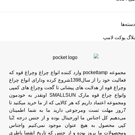
دسته‌ها
بلاگ پوکت لامپ
مجموعه pocketlamp وارد کننده انواع چراغ وچراغ قوه که
فعالیت خود را از سال1398شروع کرده ودارای انواع چراغ
وچراغ قوه از هدلایت های پیشانی تا گجت وچراغ های کمپی
وانواع چراغ قوه مارک SMALLSUN اونقدر به خودمون
ومجموعه اعتماد داریم که هر کالایی که از ما خرید میکنید تا
7روز مهلت تست ومرجوعی دارید ما به شما اطمینان
می‌دهیم کل اجناس ما اورجینال بوده و از جنس درجه 2یا
کپی محصول به هیچ عنوان موجود نمی‌کنیم واجناس
ومحصولات ما بروز بوده و از جنس که تاریخ انقضا باطری