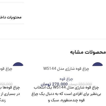
محتویات داخ
محصولات مشابه
-23%
چراغ قوه شارژی مدل W5144
-38%
چراغ قوه 
چراغ قوه
ناموج
ناموج
ود
ود
270.000
تومان
350.000
تومان
855.000
چراغ قوه شارژی مدل W5144 یک انتخاب
چراغ قوه‌ها ب
بی‌نظیر برای افرادی است که به دنبال یک چراغ
در بسیاری از 
قوه چندمنظوره، سبک و
زندگ