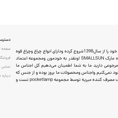
دسترسی
صفحه ا
مجموعه pocketlamp وارد کننده انواع چراغ وچراغ قوه که فعالیت خود را از سال1398شروع کرده ودارای انواع چراغ وچراغ قوه
از هدلایت های پیشانی تا گجت وچراغ های کمپی وانواع چراغ قوه مارک SMALLSUN اونقدر به خودمون ومجموعه اعتماد
فروشگا
ا خرید میکنید تا 7روز مهلت تست ومرجوعی دارید ما به شما اطمینان می‌دهیم کل اجناس ما
تماس ب
 به هیچ عنوان موجود نمی‌کنیم واجناس ومحصولات ما بروز بوده و از جنس که
درباره م
تاریخ انقضا باطری تمام شده موجود نمی‌کنیم واجناس که به دست مصرف کننده میریه توسط مجموعه pocketlamp تست و