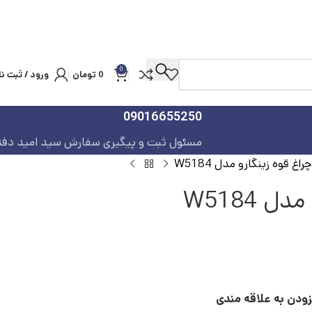
0
0
تومان
ورود / ثبت نا
09016655250
مسئول ثبت و پیگیری سفارش سید امید دفت
چراغ قوه زینگارو مدل W5184
ل W5184
زودن به علاقه مندی