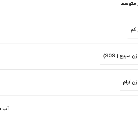
 متوسط
 کم
ریع ( SOS)
 آرام
آب ب