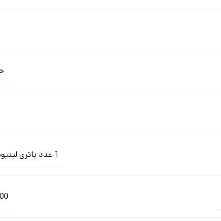
حدو
1 عدد باتری لیتیوم یون 26650
5,000 م