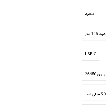
سفید
د 125 متر
USB-C
یلی آمپر