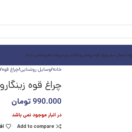
وه اسمال سان
چراغ قوه پیشانی
وبلاگ
درباره پوکت لامپ
تماس با ما
خانه
وسایل روشنایی
چراغ قوه
چراغ قوه زینگارو مد
990.000
تومان
در انبار موجود نمی باشد
Add to compare
اف