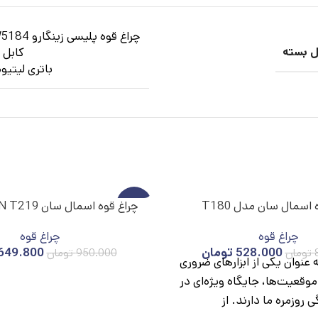
چراغ قوه پلیسی زینگارو ZINGARO W5184
ل بسته
کابل شار
باتری لیتیوم یو
اسمال سان مدل T180
-32%
چراغ قوه اسمال سان SMALL SUN T219
چراغ قوه
چراغ قوه
ناموج
ود
528.000
تومان
649.800
تومان
950.000
تومان
ه عنوان یکی از ابزارهای ضروری
موقعیت‌ها، جایگاه ویژه‌ای در
ی روزمره ما دارند. از