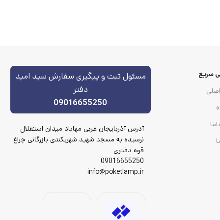
 سریع
مسئول ثبت و پیگیری سفارش سید امید
دفتر
صلی
09016655250
ه
اما
آدرس آذربایجان غربی مهاباد میدان استقلال
نرسیده به مسجد شهید شهریکندی بازرگانی چراغ
ا
قوه دفتری
09016655250
info@poketlamp.ir