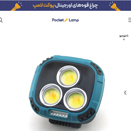
ناموجو
د