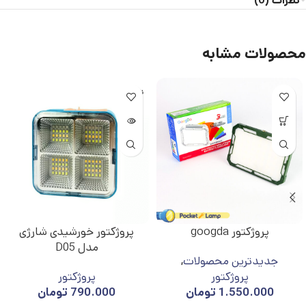
نظرات (0)
محصولات مشابه
ناموجو
د
پروژکتور googda
پروژکتور خورشیدی شارژی
مدل D05
جدیدترین محصولات
,
پروژکتور
پروژکتور
1.550.000
تومان
790.000
تومان