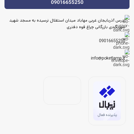
09016655250
آدرس آذربایجان غربی مهاباد میدان استقلال نرسیده به مسجد شهید
شهریکندی بازرگانی چراغ قوه دفتری
09016655250
info@poketlamp.ir