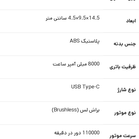
14.5×9.5×4.5 سانتی متر
ابعاد
پلاستیک ABS
جنس بدنه
8000 میلی آمپر ساعت
ظرفیت باتری
USB Type-C
نوع شارژ
براش لس (Brushless)
نوع موتور
110000 دور در دقیقه
سرعت موتور