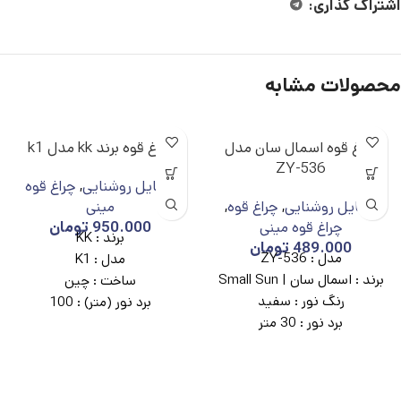
اشتراک گذاری:
محصولات مشابه
چراغ قوه اسمال سان مدل
چراغ قوه برند kk مدل k1
ZY-536
وسایل روشنایی
,
چراغ قوه
وسایل روشنایی
,
چراغ قوه
,
مینی
چراغ قوه مینی
950.000
تومان
برند : KK
489.000
تومان
مدل :
ZY-536
مدل : K1
برند :
اسمال سان | Small Sun
ساخت : چین
رنگ نور :
سفید
برد نور (متر) : 100
برد نور :
30 متر
نوع باتری : لیتیومی 18650
قدرت روشنایی :
800 لومن
رنگ نور: سفید
ظرفیت باتری :
3200 میلی آمپر
نشانگر شارژ : دارد
مدت زمان شارژدهی :
4 ساعت
قدرت روشنایی (لومن) : 500