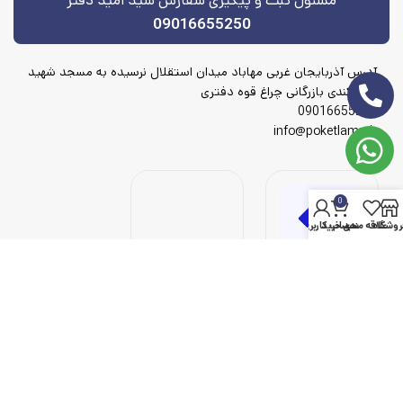
مسئول ثبت و پیگیری سفارش سید امید دفتر
09016655250
آدرس آذربایجان غربی مهاباد میدان استقلال نرسیده به مسجد شهید
شهریکندی بازرگانی چراغ قوه دفتری
09016655250
info@poketlamp.ir
0
روشگاه
علاقه مندی
سبد خرید
حساب کاربری من
© 2023 پوک لامپ، تمامی حقوق محفوظ است