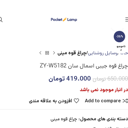
بزرگنمایی تصویر
-36%
ناموجو
د
خانه
وسایل روشنایی
چراغ قوه مینی
چراغ قوه جیبی اسمال سان ZY-W5182
419.000
تومان
650.000
تومان
در انبار موجود نمی باشد
Add to compare
افزودن به علاقه مندی
دسته بندی های محصول:
چراغ قوه مینی