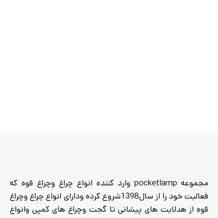
قابلیت زوم :
دارد
مدت زمان شارژ دهی (ساعت) :
قابلیت ضد آب :
ندارد
4
حالت های نور دهی : 5 حالت
(زیاد،متوسط،کم،دو حالت sos)
جنس بدنه چراغ قوه :
آلومینیوم
حالت اضطراری پاوربانک : ندارد
وسایل همراه : بند و کابل شارژ
مخصوص استفاده : داخل
ماشین، استفاده شخصی،داخل
کوله، داخل ماشین و…..
مجموعه pocketlamp وارد کننده انواع چراغ وچراغ قوه که
فعالیت خود را از سال1398شروع کرده ودارای انواع چراغ وچراغ
قوه از هدلایت های پیشانی تا گجت وچراغ های کمپی وانواع