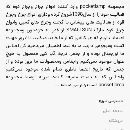
مجموعه pocketlamp وارد کننده انواع چراغ وچراغ قوه که
فعالیت خود را از سال1398شروع کرده ودارای انواع چراغ وچراغ
قوه از هدلایت های پیشانی تا گجت وچراغ های کمپی وانواع
چراغ قوه مارک SMALLSUN اونقدر به خودمون ومجموعه
اعتماد داریم که هر کالایی که از ما خرید میکنید تا 7روز مهلت
تست ومرجوعی دارید ما به شما اطمینان می‌دهیم کل اجناس
ما اورجینال بوده و از جنس درجه 2یا کپی محصول به هیچ
عنوان موجود نمی‌کنیم واجناس ومحصولات ما بروز بوده و از
جنس که تاریخ انقضا باطری تمام شده موجود نمی‌کنیم
واجناس که به دست مصرف کننده میریه توسط مجموعه
pocketlamp تست و برسی میشه ...
دسترسی سریع
صفحه اصلی
فروشگاه