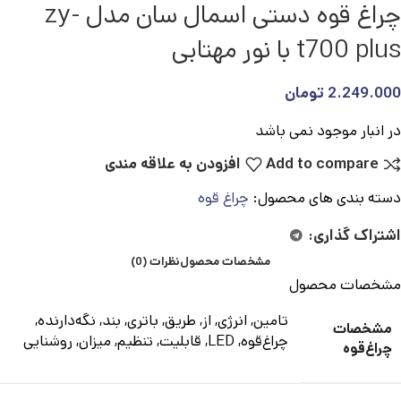
چراغ قوه دستی اسمال سان مدل zy-
t700 plus با نور مهتابی
2.249.000
تومان
در انبار موجود نمی باشد
Add to compare
افزودن به علاقه مندی
دسته بندی های محصول:
چراغ قوه
اشتراک گذاری:
مشخصات محصول
نظرات (0)
مشخصات محصول
تامین, انرژی, از, طریق, باتری, بند, نگه‌دارنده,
مشخصات
چراغ‌قوه, LED, قابلیت, تنظیم, میزان, روشنایی
چراغ‌قوه