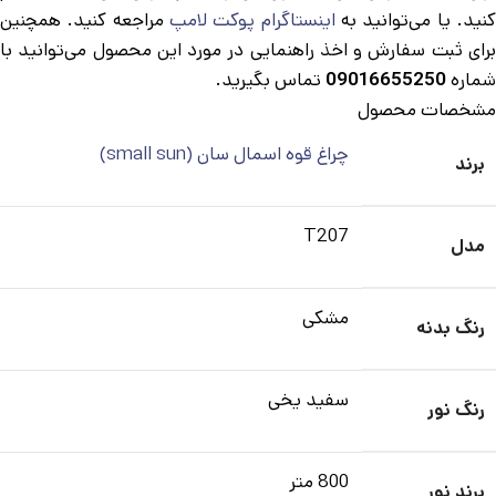
نید. یا می‌توانید به
اینستاگرام پوکت لامپ
مراجعه کنید. همچنین
برای ثبت سفارش و اخذ راهنمایی در مورد این محصول می‌توانید با
شماره
09016655250
تماس بگیرید.
مشخصات محصول
چراغ قوه اسمال سان (small sun)
برند
T207
مدل
مشکی
رنگ بدنه
سفید یخی
رنگ نور
800 متر
برند نور