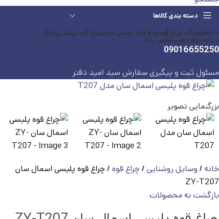
دسته بندی کالاها
خانه
فروشگاه چراغ قوه
چراغ قوه اسمال سان
چراغ قوه پیشانی
وبلاگ
درباره پوکت لامپ
تماس با ما
09016655250
مسئول ثبت و پیگیری سفارش سید امید دفتر
بزرگنمایی تصویر
خانه
وسایل روشنایی
چراغ قوه
چراغ قوه پلیسی اسمال سان
ZY-T207
بازگشت به محصولات
چراغ قوه پلیسی اسمال سان ZY-T207