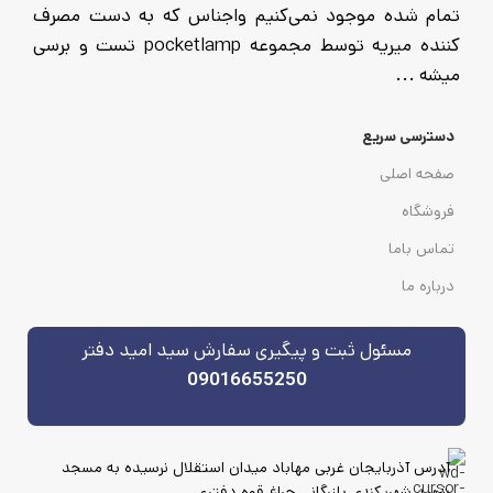
تمام شده موجود نمی‌کنیم واجناس که به دست مصرف
کننده میریه توسط مجموعه pocketlamp تست و برسی
میشه ...
دسترسی سریع
صفحه اصلی
فروشگاه
تماس باما
درباره ما
مسئول ثبت و پیگیری سفارش سید امید دفتر
09016655250
آدرس آذربایجان غربی مهاباد میدان استقلال نرسیده به مسجد
شهید شهریکندی بازرگانی چراغ قوه دفتری