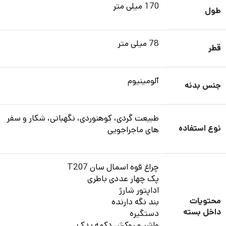
170 میلی متر
طول
78 میلی متر
قطر
آلومینیوم
جنس بدنه
طبیعت گردی، کوهنوردی، نگهبانی، شکار و سفر
نوع استفاده
های ماجراجویی
چراغ قوه اسمال سان T207
پک چهار عددی باطری
اداپتور شارژ
محتویات
بند نگه دارنده
داخل بسته
دستگیره
واشر و روکش دکمه یدک