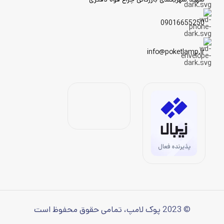
09016655250
info@poketlamp.ir
© 2023 پوک لامپ، تمامی حقوق محفوظ است