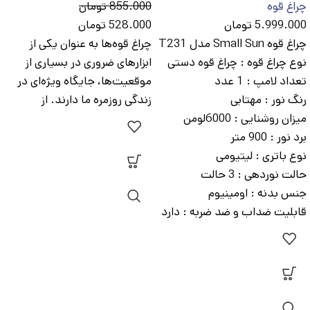
چراغ قوه
855.000
تومان
5.999.000
تومان
528.000
تومان
چراغ قوه Small Sun مدل T231
چراغ قوه‌ها به عنوان یکی از
نوع چراغ قوه :
چراغ قوه دستی
ابزارهای ضروری در بسیاری از
تعداد لامپ :
1 عدد
موقعیت‌ها، جایگاه ویژه‌ای در
رنگ نور :
مهتابی
زندگی روزمره ما دارند. از
میزان روشنایی :
6000لومن
برد نور :
900 متر
نوع باتری :
لیتیومی
حالت نوردهی :
3 حالت
جنس بدنه :
اومینیوم
قابلیت ضداب و ضد ضربه :
دارد