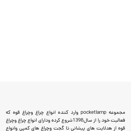
مجموعه pocketlamp وارد کننده انواع چراغ وچراغ قوه که
فعالیت خود را از سال1398شروع کرده ودارای انواع چراغ وچراغ
قوه از هدلایت های پیشانی تا گجت وچراغ های کمپی وانواع