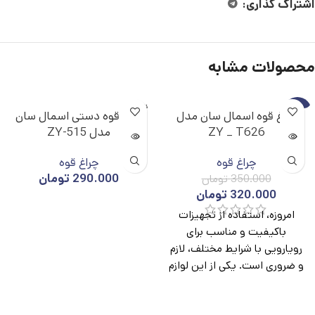
اشتراک گذاری:
محصولات مشابه
ناموجو
-9%
چراغ قوه اسمال سان مدل
چراغ قوه دستی اسمال سان
د
ZY _ T626
مدل ZY-515
ناموجو
د
چراغ قوه
چراغ قوه
290.000
تومان
350.000
تومان
320.000
تومان
امروزه، استفاده از تجهیزات
باکیفیت و مناسب برای
رویارویی با شرایط مختلف، لازم
و ضروری است. یکی از این لوازم