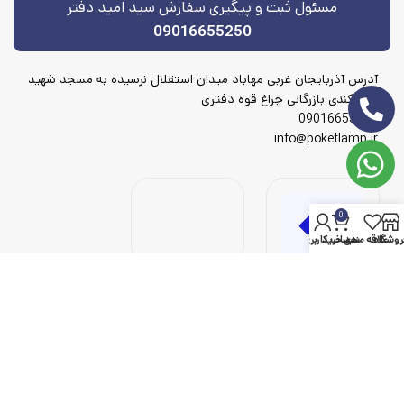
مسئول ثبت و پیگیری سفارش سید امید دفتر
09016655250
آدرس آذربایجان غربی مهاباد میدان استقلال نرسیده به مسجد شهید
شهریکندی بازرگانی چراغ قوه دفتری
09016655250
info@poketlamp.ir
0
روشگاه
علاقه مندی
سبد خرید
حساب کاربری من