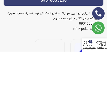
09016655250
آدرس آذربایجان غربی مهاباد میدان استقلال نرسیده به مسجد شهید
شهریکندی بازرگانی چراغ قوه دفتری
09016655250
info@poketlamp.ir
0
روشگاه
علاقه مندی
سبد خرید
حساب کاربری من
© 2023 پوک لامپ، تمامی حقوق محفوظ است