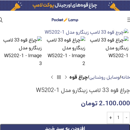
بزرگنمایی تصویر
خانه
وسایل روشنایی
چراغ قوه
چراغ قوه 33 لامپ زینگارو مدل W5202-1
2.100.000
تومان
افزودن به سبد خرید