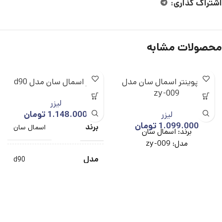
اشتراک گذاری:
محصولات مشابه
لیزر پوینتر اسمال سان مدل
لیزر اسمال سان مدل d90
zy-009
لیزر
لیزر
1.148.000
تومان
1.099.000
تومان
برند
اسمال سان
برند: اسمال سان
مدل: zy-009
مدل
d90
دارای سه نور سبز,
نوردهی
قرمز و آبی