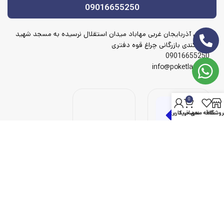
09016655250
آدرس آذربایجان غربی مهاباد میدان استقلال نرسیده به مسجد شهید
شهریکندی بازرگانی چراغ قوه دفتری
09016655250
info@poketlamp.ir
0
روشگاه
علاقه مندی
سبد خرید
حساب کاربری من
© 2023 پوک لامپ، تمامی حقوق محفوظ است