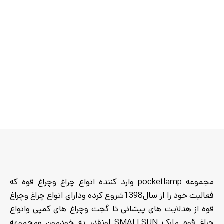
تعداد حالات
5
نوردهی
حالت
میزان
حدود 1000
روشنایی
لومن
مدت زمان
8 تا 10
نوردهی
ساعت
قدرت
۱۰۰
خروجی
میلی‌وات
مجموعه pocketlamp وارد کننده انواع چراغ وچراغ قوه که
قابلیت شارژ
تایپ سی
فعالیت خود را از سال1398شروع کرده ودارای انواع چراغ وچراغ
قوه از هدلایت های پیشانی تا گجت وچراغ های کمپی وانواع
منبع تغذیه
باتری
چراغ قوه مارک SMALLSUN اونقدر به خودمون ومجموعه