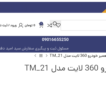
0
0
تومان
ورود / ثبت نا
09016655250
مسئول ثبت و پیگیری سفارش سید امید دفت
ودرو 360 لایت مدل TM_21
TM_2