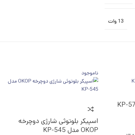
13 وات
ناموجود
اسپیکر بلوتوثی شارژی دوچرخه
OKOP مدل KP-545