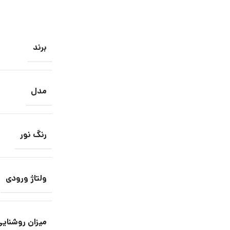
برند
مدل
رنگ نور
ولتاژ ورودی
میزان روشنایی