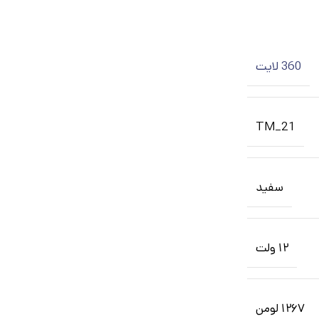
360 لایت
TM_21
سفید
۱۲ ولت
۱۲۶۷ لومن