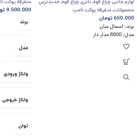
لوازم جانبی چراغ قوه
,
باتری چراغ قوه
,
جدیدترین
متفرقه پوکت ل
محصولات
,
متفرقه پوکت لامپ
9.500.000
تو
650.000
تومان
برند
برند: اسمال سان
مدل: 8800 مدار دار
مدل
ولتاژ ورودی
ولتاژ خروجی
توان