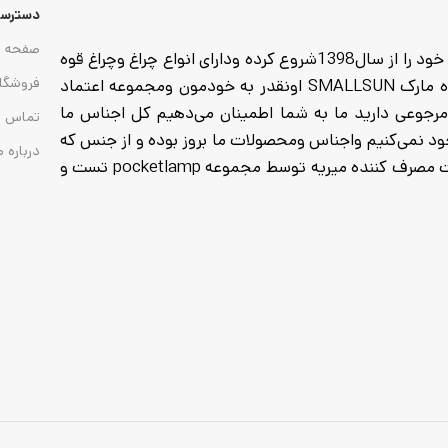
دسترسی
صفحه ا
مجموعه pocketlamp وارد کننده انواع چراغ وچراغ قوه که فعالیت خود را از سال1398شروع کرده ودارای انواع چراغ وچراغ قوه
فروشگا
از هدلایت های پیشانی تا گجت وچراغ های کمپی وانواع چراغ قوه مارک SMALLSUN اونقدر به خودمون ومجموعه اعتماد
ا خرید میکنید تا 7روز مهلت تست ومرجوعی دارید ما به شما اطمینان می‌دهیم کل اجناس ما
تماس ب
 به هیچ عنوان موجود نمی‌کنیم واجناس ومحصولات ما بروز بوده و از جنس که
درباره م
تاریخ انقضا باطری تمام شده موجود نمی‌کنیم واجناس که به دست مصرف کننده میریه توسط مجموعه pocketlamp تست و