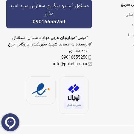
 سریع
مسئول ثبت و پیگیری سفارش سید امید
دفتر
صلی
09016655250
ه
اما
آدرس آذربایجان غربی مهاباد میدان استقلال
نرسیده به مسجد شهید شهریکندی بازرگانی چراغ
ا
قوه دفتری
09016655250
info@poketlamp.ir