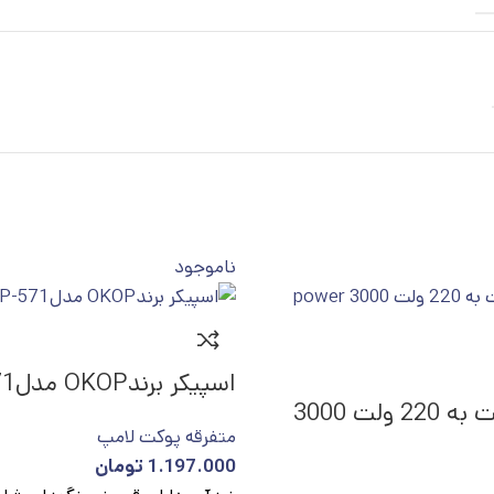
ناموجود
اسپیکر برندOKOP مدلKP-571
اینورتر 12ولت به 220 ولت 3000
متفرقه پوکت لامپ
1.197.000
تومان