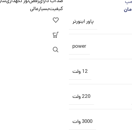
ضدآب دارای‌رقص‌نور نگهداری‌شارژ
امپ
کیفیت‌بسیار‌عالی
مان
پاور اینورتر
power
12 ولت
220 ولت
3000 وات