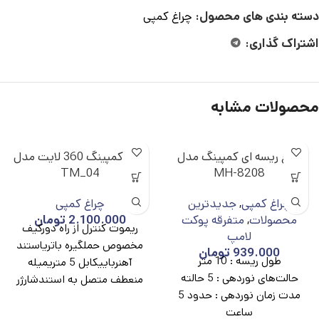
دسته بندی های محصول:
چراغ کمپی
اشتراک گذاری:
محصولات مشابه
چراغ ریسه ای کمپینگ مدل
چراغ کمپینگ 360 لایت مدل
TM_04
MH-8208
چراغ کمپی
,
جدیدترین
چراغ کمپی
محصولات
,
متفرقه پوکت
2.100.000
تومان
ریموت کنترل از راه دورکیف
لامپ
مخصوص حملگیره باتریاستند
939.000
تومان
طول ریسه :
10 متر
آهنرباییکابل 5 متریمیله
حالت‌های نوردهی :
5 حالته
منعطف متصل به استندشارژر
مدت زمان نوردهی :
حدود 5
فندکی ماشین
ساعت