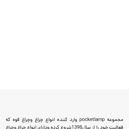
ظرفیت باتری :
4800 میلی‌آمپر
استاندارد مقاومت در برابر آب
IPX4
:
قابلیت آویز :
دارد
وزن :
210 گرم
مجموعه pocketlamp وارد کننده انواع چراغ وچراغ قوه که
فعالیت خود را از سال1398شروع کرده ودارای انواع چراغ وچراغ