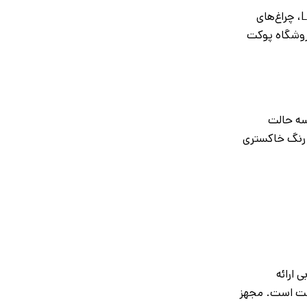
فروشگاه پوکت لامپ یکی از معتبرترین فروشگاه‌های آنلاین در زمینه تجهیزات روشنایی و لوازم برقی است. این فروشگاه انواع لامپ‌های LED، چراغ‌های
روشگاه پوکت
 با نور سفید و سه حالت
ا رنگ خاکستری
مپ SFT40 LED نور سفید و مهتابی ارائه
 متر دارد، قابلیت زوم و حالت چشمک‌زن دارد و زمان نوردهی آن بسته به حالت روشنایی بین ۴ تا ۵ ساعت است. مجهز