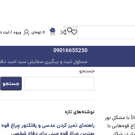
0
0
تومان
ورود / ثبت نا
09016655250
مسئول ثبت و پیگیری سفارش سید امید دفت
جستجو
جستجو
نوشته‌های تازه
ً با مشکل نور
راهنمای تمیز کردن عدسی و رفلکتور چراغ قوه
 قوه‌هایی با
بهترین چراغ قوه مینی برای دفاع شخصی
تار در شکار