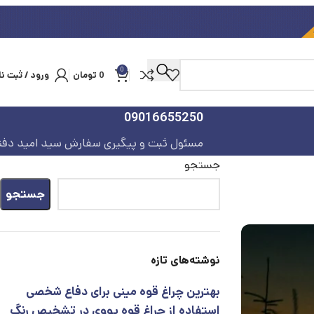
0
0
تومان
ورود / ثبت نا
09016655250
مسئول ثبت و پیگیری سفارش سید امید دفت
جستجو
جستجو
نوشته‌های تازه
بهترین چراغ قوه مینی برای دفاع شخصی
استفاده از چراغ قوه یووی در تشخیص رنگ