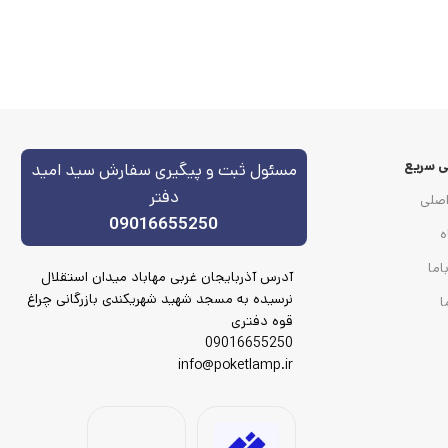
 سریع
مسئول ثبت و پیگیری سفارش سید امید
دفتر
صلی
09016655250
ه
اما
آدرس آذربایجان غربی مهاباد میدان استقلال
نرسیده به مسجد شهید شهریکندی بازرگانی چراغ
ا
قوه دفتری
09016655250
info@poketlamp.ir