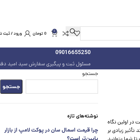
0
0
تومان
ورود / ثبت نا
09016655250
مسئول ثبت و پیگیری سفارش سید امید دفت
جستجو
جستجو
نوشته‌های تازه
 در اولین نگاه
چرا قیمت اسمال سان در پوکت لامپ از بازار
تأثیر زیادی بر
پایین‌تر است؟
یم پرداخت تا شما بتوانید