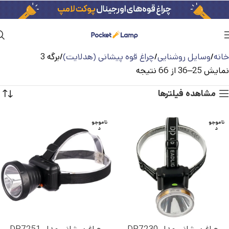
خانه
وسایل روشنایی
چراغ قوه پیشانی (هدلایت)
برگه 3
نمایش 25–36 از 66 نتیجه
مشاهده فیلترها
ناموجو
ناموجو
د
د