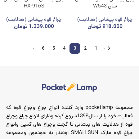
سان W643
HX-916S
چراغ قوه پیشانی (هدلایت)
چراغ قوه پیشانی (هدلایت)
918.000
تومان
1.339.000
تومان
→
6
5
4
3
2
1
←
مجموعه pocketlamp وارد کننده انواع چراغ وچراغ قوه که
فعالیت خود را از سال1398شروع کرده ودارای انواع چراغ وچراغ
قوه از هدلایت های پیشانی تا گجت وچراغ های کمپی وانواع
چراغ قوه مارک SMALLSUN اونقدر به خودمون ومجموعه