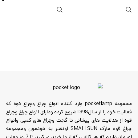
مجموعه pocketlamp وارد کننده انواع چراغ وچراغ قوه که
فعالیت خود را از سال1398شروع کرده ودارای انواع چراغ وچراغ
قوه از هدلایت های پیشانی تا گجت وچراغ های کمپی وانواع
چراغ قوه مارک SMALLSUN اونقدر به خودمون ومجموعه
اعتماد داریم که هر کالایی که از ما خرید میکنید تا 7روز مهلت