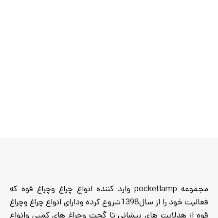
فاصله چند متری
قابلیت زوم :
ندارد
حالت‌های نوردهی :
چهار حالت
(قوی، متوسط، ضعیف، SOS/
تاریکی)
مدت زمان نوردهی :
حدود 8
ساعت با شارژ کامل
ظرفیت باتری و نوع :
لیتیومی
18650 با ظرفیت 3200
میلی‌آمپر
تعداد باتری :
4 عدد
نشانگر یا نمایشگر شارژ باتری
:
دارد (نمایشگر شارژ روی بدنه)
جنس بدنه :
آلیاژ آلومینیوم
مقاوم
قابلیت ضد آب :
مقاوم در برابر
مجموعه pocketlamp وارد کننده انواع چراغ وچراغ قوه که
پاشش آب و شرایط محیطی
فعالیت خود را از سال1398شروع کرده ودارای انواع چراغ وچراغ
اقلام همراه :
کابل شارژ Type-C،
بند دستی، جعبه
قوه از هدلایت های پیشانی تا گجت وچراغ های کمپی وانواع