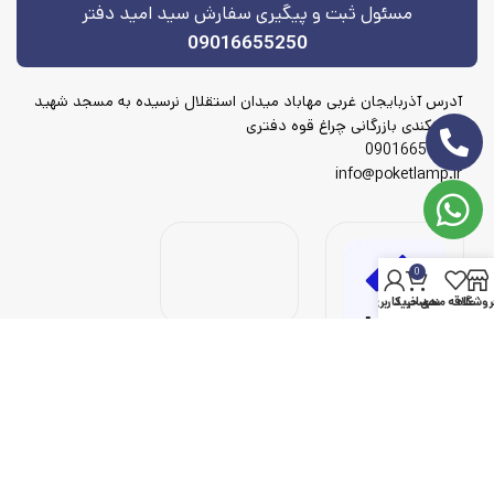
مسئول ثبت و پیگیری سفارش سید امید دفتر
09016655250
آدرس آذربایجان غربی مهاباد میدان استقلال نرسیده به مسجد شهید
شهریکندی بازرگانی چراغ قوه دفتری
09016655250
info@poketlamp.ir
0
روشگاه
علاقه مندی
سبد خرید
حساب کاربری من