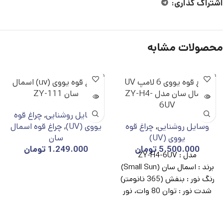
اشتراک گذاری:
محصولات مشابه
ناموجو
ناموجو
چراغ قوه یووی 6 لامپ UV
چراغ قوه یووی (uv) اسمال
د
د
اسمال سان مدل ZY-H4-
سان ZY-111
6UV
وسایل روشنایی
,
چراغ قوه
وسایل روشنایی
,
چراغ قوه
یووی (UV)
,
چراغ قوه اسمال
یووی (UV)
سان
5.500.000
تومان
1.249.000
تومان
مدل :
ZY-H4-6UV
برند :
اسمال سان (Small Sun)
رنگ نور :
بنفش (365 نانومتر)
شدت نور :
توان 80 وات، نور
پرقدرت و متمرکز
برد نور :
مناسب تشخیص تا