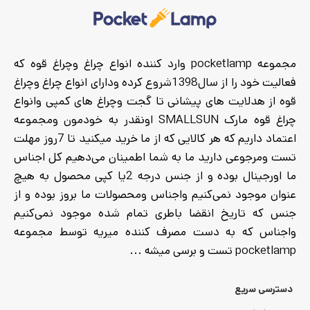
قابلیت ضد آب :
ندارد
مدت زمان نوردهی :
10 تا 50
ساعت
حالات نوردهی :
قوی، متوسط،
ضعیف، فلاش، کم‌نور بی‌نهایت
مجموعه pocketlamp وارد کننده انواع چراغ وچراغ قوه که
وزن :
700 گرم
فعالیت خود را از سال1398شروع کرده ودارای انواع چراغ وچراغ
ابعاد :
22 × 15 × 5 سانتی‌متر
قوه از هدلایت های پیشانی تا گجت وچراغ های کمپی وانواع
نحوه حمل :
دستی و آویزی
چراغ قوه مارک SMALLSUN اونقدر به خودمون ومجموعه
اعتماد داریم که هر کالایی که از ما خرید میکنید تا 7روز مهلت
تست ومرجوعی دارید ما به شما اطمینان می‌دهیم کل اجناس
ما اورجینال بوده و از جنس درجه 2یا کپی محصول به هیچ
عنوان موجود نمی‌کنیم واجناس ومحصولات ما بروز بوده و از
جنس که تاریخ انقضا باطری تمام شده موجود نمی‌کنیم
واجناس که به دست مصرف کننده میریه توسط مجموعه
pocketlamp تست و برسی میشه ...
دسترسی سریع