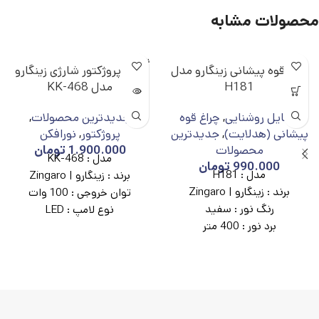
محصولات مشابه
ناموجو
چراغ قوه پیشانی زینگارو مدل
چراغ پروژکتور شارژی زینگارو
د
H181
مدل KK-468
وسایل روشنایی
,
چراغ قوه
جدیدترین محصولات
,
پیشانی (هدلایت)
,
جدیدترین
پروژکتور
,
نورافکن
محصولات
1.900.000
تومان
مدل :
KK-468
990.000
تومان
مدل :
H181
برند :
زینگارو | Zingaro
برند :
زینگارو | Zingaro
توان خروجی :
100 وات
رنگ نور :
سفید
نوع لامپ :
LED
برد نور :
400 متر
نوع باتری :
لیتیوم یونی
قدرت روشنایی :
800 لومن
21700
ظرفیت باتری :
3500 میلی‌آمپر
تعداد باتری :
3 عدد
مدت زمان شارژدهی :
3 الی 5
ظرفیت باتری :
15000 میلی‌آمپر
ساعت
ساعت (3×5000)
قابلیت زوم :
دارد
برد روشنایی :
100 متر